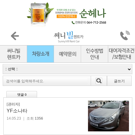
글쓰기
댓글 0
[관리자]
YF소나타
14.05.23
｜ 조회
1356